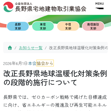
Skip to content
Skip to footer
MENU
長野
東信
中信
南信諏訪
支部
支部
支部
支部
Home
お知らせ一覧
改正長野県地球温暖化対策条例の
2026年6月1日
本会
協会から
改正長野県地球温暖化対策条例
の段階的施行について
長野県では、ゼロカーボン戦略で掲げた目標達成
に向け、省エネルギーの推進及び再生可能エネル