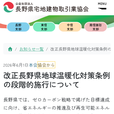
Skip to content
Skip to footer
MENU
長野
東信
中信
南信諏訪
支部
支部
支部
支部
Home
お知らせ一覧
改正長野県地球温暖化対策条例の
2026年6月1日
本会
協会から
改正長野県地球温暖化対策条例
の段階的施行について
長野県では、ゼロカーボン戦略で掲げた目標達成
に向け、省エネルギーの推進及び再生可能エネル