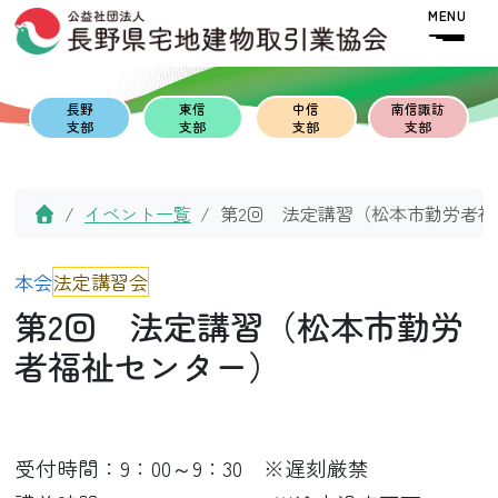
Skip to content
Skip to footer
MENU
長野
東信
中信
南信諏訪
支部
支部
支部
支部
Home
イベント一覧
第2回 法定講習（松本市勤労者
本会
法定講習会
第2回 法定講習（松本市勤労
者福祉センター）
受付時間：9：00～9：30 ※遅刻厳禁