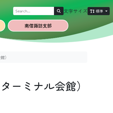
Search
文字サイズ
標準
南信諏訪
支部
会館）
野ターミナル会館）