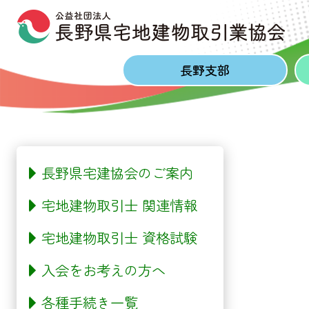
Skip to content
Skip to footer
長野
支部
長野県宅建協会のご案内
宅地建物取引士 関連情報
宅地建物取引士 資格試験
入会をお考えの方へ
各種手続き一覧