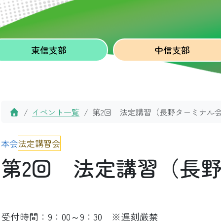
東信
支部
中信
支部
Home
イベント一覧
第2回 法定講習（長野ターミナル
本会
法定講習会
第2回 法定講習（長
受付時間：9：00～9：30 ※遅刻厳禁