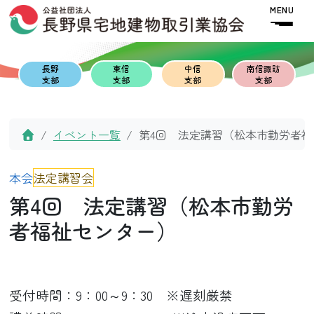
Skip to content
Skip to footer
MENU
長野
東信
中信
南信諏訪
支部
支部
支部
支部
Home
イベント一覧
第4回 法定講習（松本市勤労者
本会
法定講習会
第4回 法定講習（松本市勤労
者福祉センター）
受付時間：9：00～9：30 ※遅刻厳禁