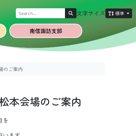
Search
文字サイズ
標準
南信諏訪
支部
場のご案内
松本会場のご案内
目を
行います。