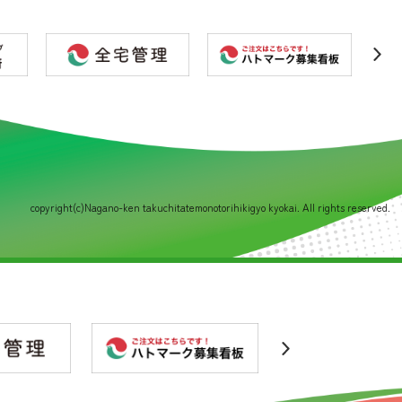
copyright(c)Nagano-ken takuchitatemonotorihikigyo kyokai. All rights reserved.