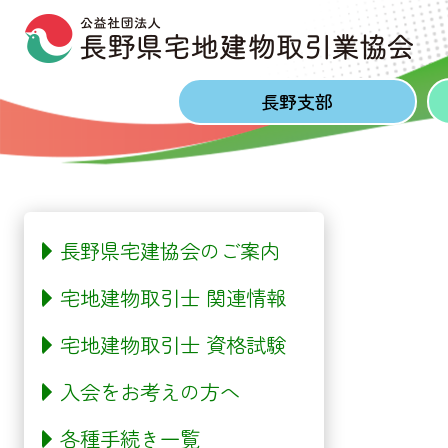
Skip to content
Skip to footer
長野
支部
長野県宅建協会のご案内
宅地建物取引士 関連情報
宅地建物取引士 資格試験
入会をお考えの方へ
各種手続き一覧