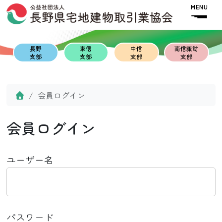
Skip to content
Skip to footer
MENU
長野
東信
中信
南信諏訪
支部
支部
支部
支部
Home
会員ログイン
会員ログイン
ユーザー名
パスワード