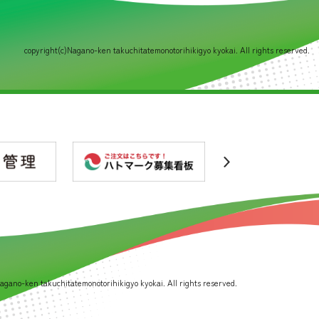
copyright(c)Nagano-ken takuchitatemonotorihikigyo kyokai. All rights reserved.
agano-ken takuchitatemonotorihikigyo kyokai. All rights reserved.