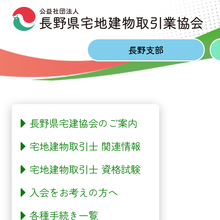
Skip to content
Skip to footer
長野
支部
長野県宅建協会のご案内
宅地建物取引士 関連情報
宅地建物取引士 資格試験
入会をお考えの方へ
各種手続き一覧