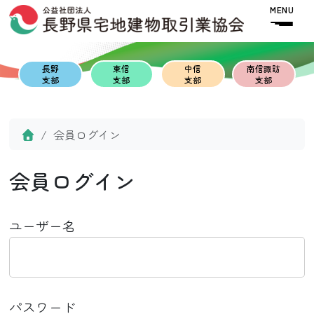
Skip to content
Skip to footer
MENU
長野
東信
中信
南信諏訪
支部
支部
支部
支部
Home
会員ログイン
会員ログイン
ユーザー名
パスワード