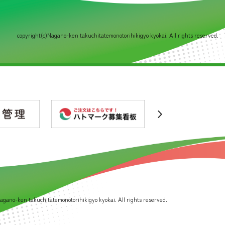
copyright(c)Nagano-ken takuchitatemonotorihikigyo kyokai. All rights reserved.
agano-ken takuchitatemonotorihikigyo kyokai. All rights reserved.