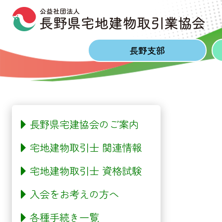
Skip to content
Skip to footer
長野
支部
長野県宅建協会のご案内
宅地建物取引士 関連情報
宅地建物取引士 資格試験
入会をお考えの方へ
各種手続き一覧