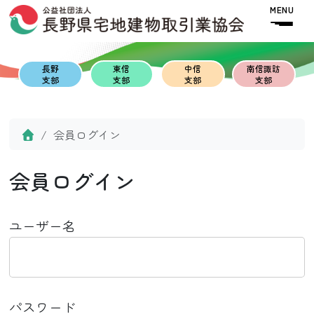
Skip to content
Skip to footer
MENU
長野
東信
中信
南信諏訪
支部
支部
支部
支部
Home
会員ログイン
会員ログイン
ユーザー名
パスワード