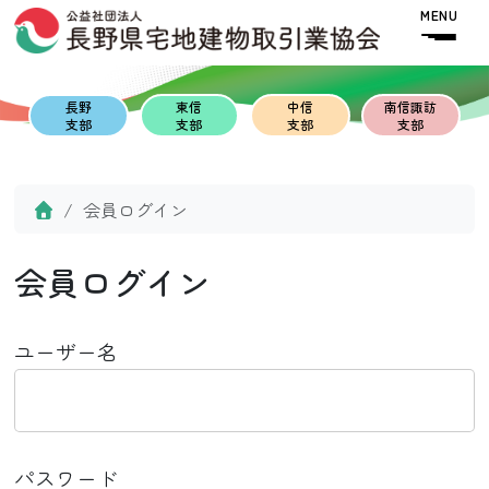
Skip to content
Skip to footer
MENU
長野
東信
中信
南信諏訪
支部
支部
支部
支部
Home
会員ログイン
会員ログイン
ユーザー名
パスワード