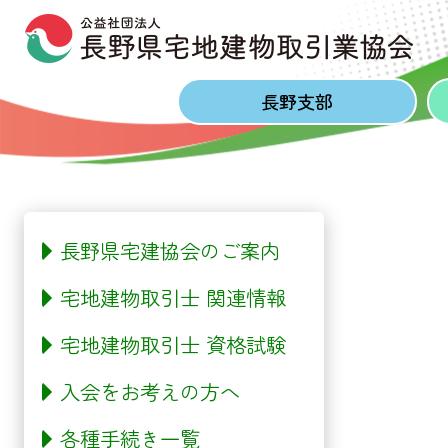
Skip to content
Skip to footer
長野
支部
長野県宅建協会のご案内
宅地建物取引士 関連情報
宅地建物取引士 資格試験
入会をお考えの方へ
各種手続き一覧