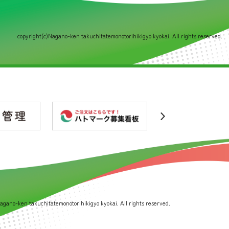
copyright(c)Nagano-ken takuchitatemonotorihikigyo kyokai. All rights reserved.
agano-ken takuchitatemonotorihikigyo kyokai. All rights reserved.