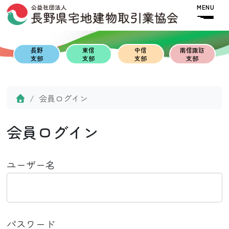
Skip to content
Skip to footer
MENU
長野
東信
中信
南信諏訪
支部
支部
支部
支部
Home
会員ログイン
会員ログイン
ユーザー名
パスワード