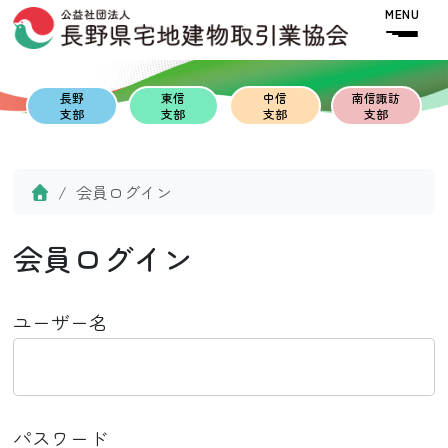
Skip to content
Skip to footer
MENU
長野
東信
中信
南信諏訪
支部
支部
支部
支部
Home
会員ログイン
会員ログイン
ユーザー名
パスワード