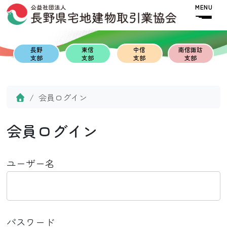
Skip to content
Skip to footer
MENU
長野
東信
中信
南信諏訪
支部
支部
支部
支部
Home
会員ログイン
会員ログイン
ユーザー名
パスワード