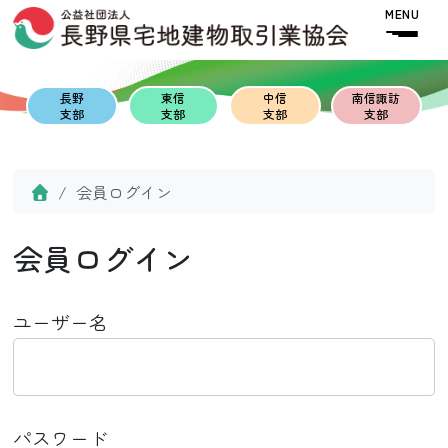
Skip to content
Skip to footer
MENU
長野
東信
中信
南信諏訪
支部
支部
支部
支部
Home
会員ログイン
会員ログイン
ユーザー名
パスワード