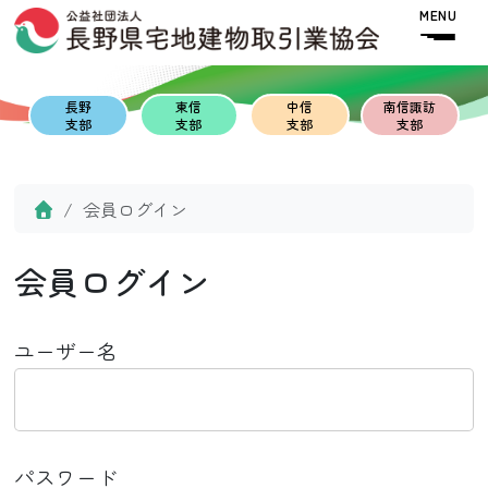
Skip to content
Skip to footer
MENU
長野
東信
中信
南信諏訪
支部
支部
支部
支部
Home
会員ログイン
会員ログイン
ユーザー名
パスワード