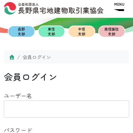
Skip to content
Skip to footer
MENU
長野
東信
中信
南信諏訪
支部
支部
支部
支部
Home
会員ログイン
会員ログイン
ユーザー名
パスワード