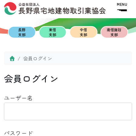
Skip to content
Skip to footer
MENU
長野
東信
中信
南信諏訪
支部
支部
支部
支部
Home
会員ログイン
会員ログイン
ユーザー名
パスワード