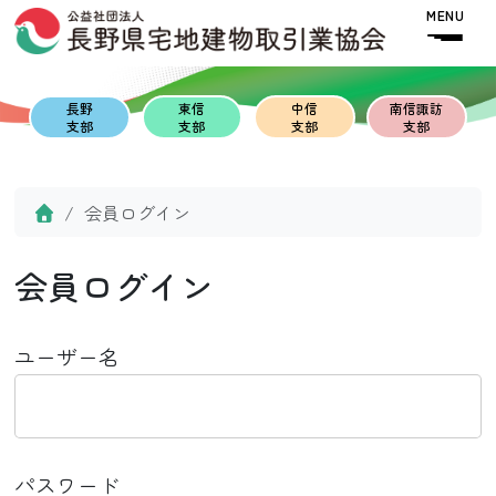
Skip to content
Skip to footer
MENU
長野
東信
中信
南信諏訪
支部
支部
支部
支部
Home
会員ログイン
会員ログイン
ユーザー名
パスワード