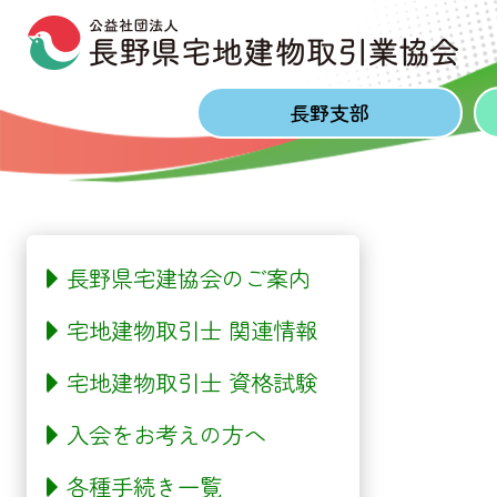
Skip to content
Skip to footer
長野
支部
長野県宅建協会のご案内
宅地建物取引士 関連情報
宅地建物取引士 資格試験
入会をお考えの方へ
各種手続き一覧