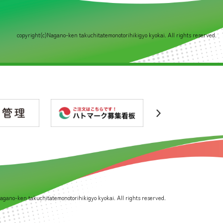
copyright(c)Nagano-ken takuchitatemonotorihikigyo kyokai. All rights reserved.
agano-ken takuchitatemonotorihikigyo kyokai. All rights reserved.