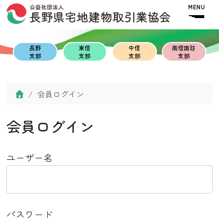
Skip to content
Skip to footer
MENU
長野
東信
中信
南信諏訪
支部
支部
支部
支部
Home
会員ログイン
会員ログイン
ユーザー名
パスワード