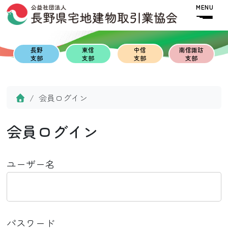
Skip to content
Skip to footer
MENU
長野
東信
中信
南信諏訪
支部
支部
支部
支部
Home
会員ログイン
会員ログイン
ユーザー名
パスワード