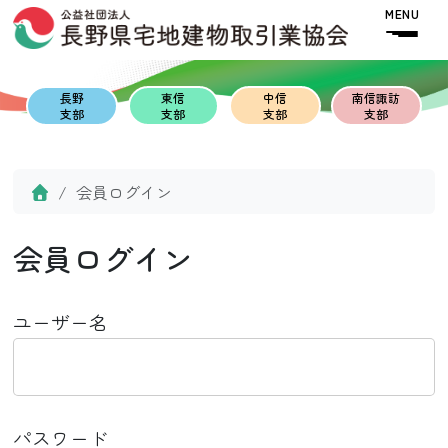
Skip to content
Skip to footer
MENU
長野
東信
中信
南信諏訪
支部
支部
支部
支部
Home
会員ログイン
会員ログイン
ユーザー名
パスワード