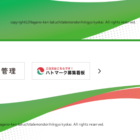
copyright(c)Nagano-ken takuchitatemonotorihikigyo kyokai. All rights reserved.
agano-ken takuchitatemonotorihikigyo kyokai. All rights reserved.