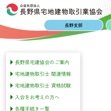
Skip to content
Skip to footer
長野
支部
長野県宅建協会のご案内
宅地建物取引士 関連情報
宅地建物取引士 資格試験
入会をお考えの方へ
各種手続き一覧