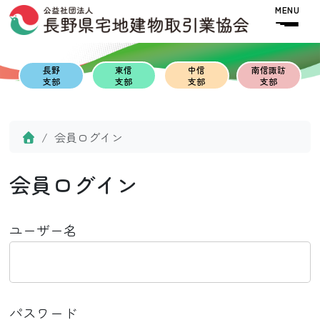
Skip to content
Skip to footer
MENU
長野
東信
中信
南信諏訪
支部
支部
支部
支部
Home
会員ログイン
会員ログイン
ユーザー名
パスワード