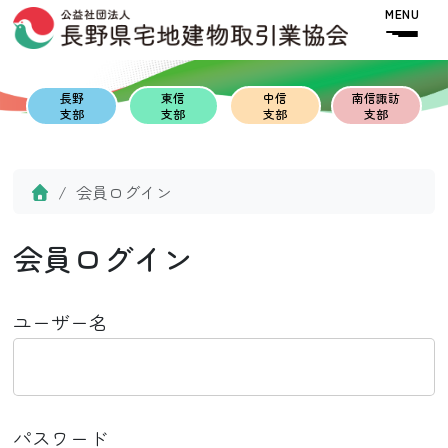
Skip to content
Skip to footer
MENU
長野
東信
中信
南信諏訪
支部
支部
支部
支部
Home
会員ログイン
会員ログイン
ユーザー名
パスワード