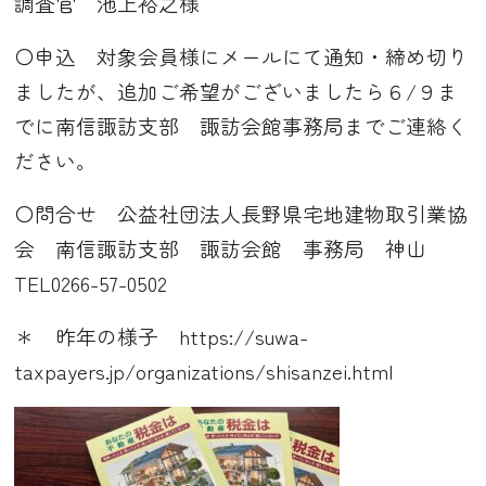
調査官 池上裕之様
〇申込 対象会員様にメールにて通知・締め切り
ましたが、追加ご希望がございましたら６/９ま
でに南信諏訪支部 諏訪会館事務局までご連絡く
ださい。
〇問合せ 公益社団法人長野県宅地建物取引業協
会 南信諏訪支部 諏訪会館 事務局 神山
TEL0266-57-0502
＊ 昨年の様子 https://suwa-
taxpayers.jp/organizations/shisanzei.html