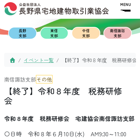
Skip to content
Skip to footer
MENU
長野
東信
中信
南信諏訪
支部
支部
支部
支部
Home
イベント一覧
【終了】令和８年度 税務研修
南信諏訪支部
その他
【終了】令和８年度 税務研修
会
令和８年度 税務研修会 宅建協会南信諏訪支部
〇日時 令和８年６月10日(水) AM9:30～11:00