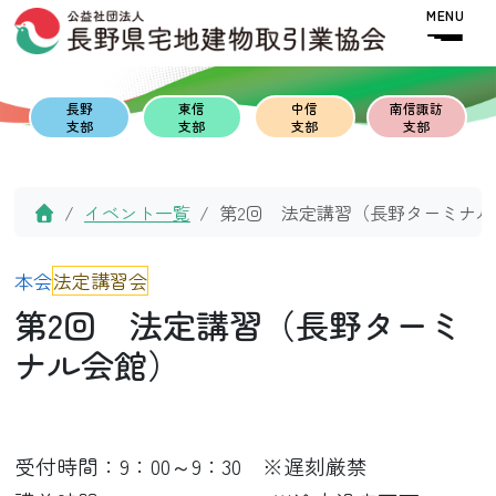
Skip to content
Skip to footer
MENU
長野
東信
中信
南信諏訪
支部
支部
支部
支部
Home
イベント一覧
第2回 法定講習（長野ターミナル
本会
法定講習会
第2回 法定講習（長野ターミ
ナル会館）
受付時間：9：00～9：30 ※遅刻厳禁