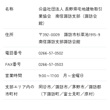
名称
公益社団法人 長野県宅地建物取引
業協会 南信諏訪支部（諏訪会
館）
住所
〒392-0009 諏訪市杉菜池1915-9
南信諏訪支部諏訪会館
電話番号
0266-57-0502
FAX番号
0266-57-0503
営業時間
9:00～17:00 月～金曜日
支部エリア内の
岡谷市／諏訪市／茅野市／諏訪郡
市町村
（下諏訪町／富士見町／原村）