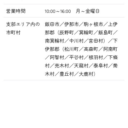
営業時間
10:00～16:00 月～金曜日
支部エリア内の
飯田市／伊那市／駒ヶ根市／上伊
市町村
那郡（辰野町／箕輪町／飯島町／
南箕輪村／中川村／宮田村）／下
伊那郡（松川町／高森町／阿南町
／阿智村／平谷村／根羽村／下條
村／売木村／天龍村／泰阜村／喬
木村／豊丘村／大鹿村）