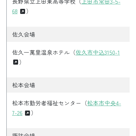
長野県立上田東高等学校（
上田市常田3-5-
68
）
佐久会場
佐久一萬里温泉ホテル（
佐久市中込3150-1
）
松本会場
松本市勤労者福祉センター（
松本市中央4-
7-26
）
諏訪会場