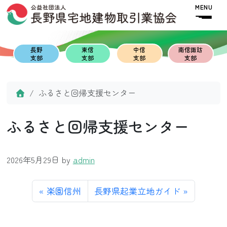
Skip to content
Skip to footer
MENU
長野
東信
中信
南信諏訪
支部
支部
支部
支部
Home
ふるさと回帰支援センター
ふるさと回帰支援センター
2026年5月29日
by
admin
楽園信州
長野県起業立地ガイド