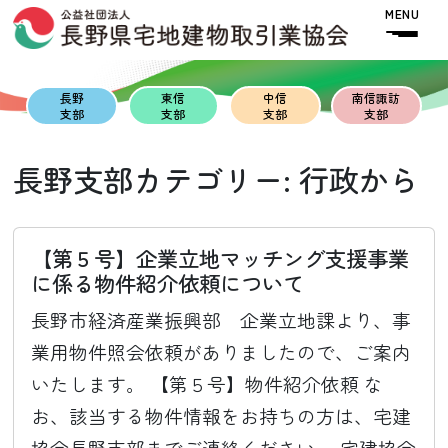
Skip to content
Skip to footer
MENU
長野
東信
中信
南信諏訪
支部
支部
支部
支部
長野支部カテゴリー:
行政から
【第５号】企業立地マッチング支援事業
に係る物件紹介依頼について
長野市経済産業振興部 企業立地課より、事
業用物件照会依頼がありましたので、ご案内
いたします。 【第５号】物件紹介依頼 な
お、該当する物件情報をお持ちの方は、宅建
協会長野支部までご連絡ください。 宅建協会