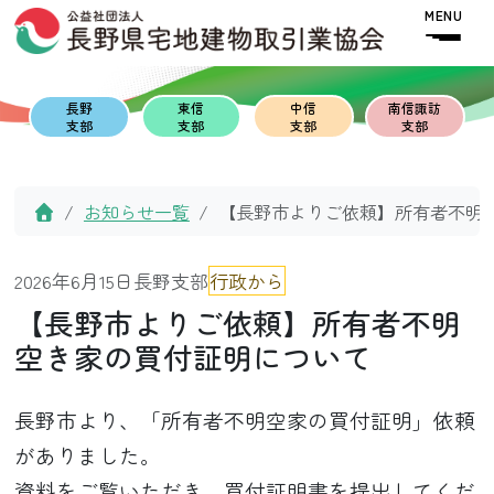
Skip to content
Skip to footer
MENU
長野
東信
中信
南信諏訪
支部
支部
支部
支部
Home
お知らせ一覧
【長野市よりご依頼】所有者不明
2026年6月15日
長野支部
行政から
【長野市よりご依頼】所有者不明
空き家の買付証明について
長野市より、「所有者不明空家の買付証明」依頼
がありました。
資料をご覧いただき、買付証明書を提出してくだ