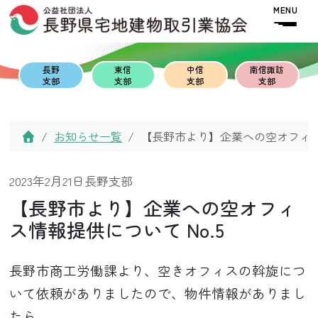
Skip to content
Skip to footer
MENU
長野
東信
中信
南信諏訪
支部
支部
支部
支部
Home
お知らせ一覧
【長野市より】企業への空オフィス情
2023年2月21日
長野支部
【長野市より】企業への空オフィ
ス情報提供について No.5
長野市商工労働課より、空きオフィスの斡旋につ
いて依頼がありましたので、物件情報がありまし
たら、