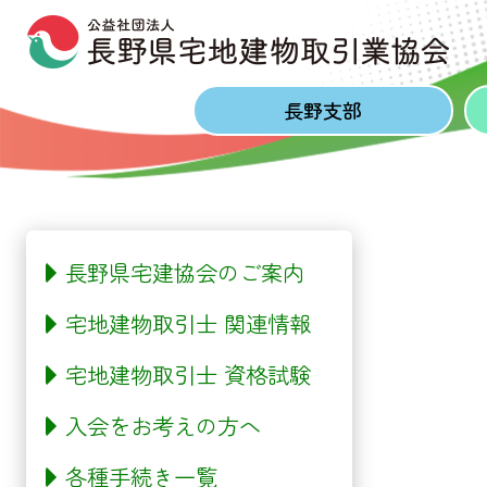
Skip to content
Skip to footer
長野
支部
長野県宅建協会のご案内
宅地建物取引士 関連情報
宅地建物取引士 資格試験
入会をお考えの方へ
各種手続き一覧