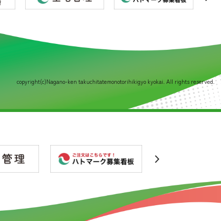
copyright(c)Nagano-ken takuchitatemonotorihikigyo kyokai. All rights reserved.