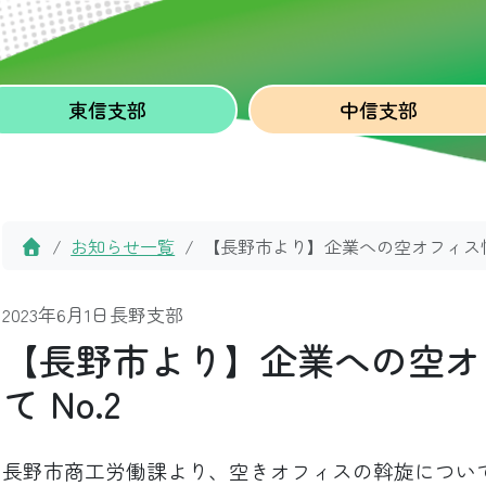
東信
支部
中信
支部
Home
お知らせ一覧
【長野市より】企業への空オフィス情報
2023年6月1日
長野支部
【長野市より】企業への空オ
て No.2
長野市商工労働課より、空きオフィスの斡旋につい