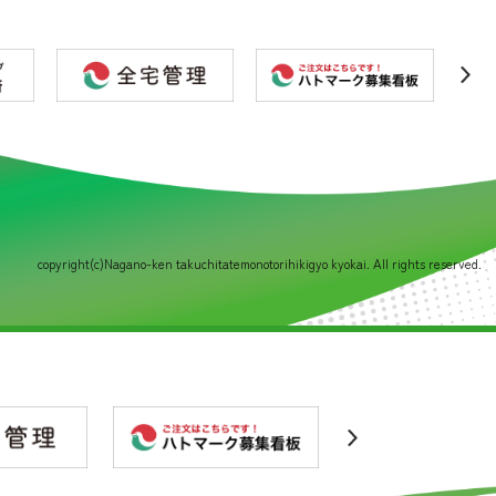
copyright(c)Nagano-ken takuchitatemonotorihikigyo kyokai. All rights reserved.