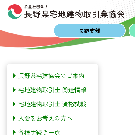
Skip to content
Skip to footer
長野
支部
長野県宅建協会のご案内
宅地建物取引士 関連情報
宅地建物取引士 資格試験
入会をお考えの方へ
各種手続き一覧