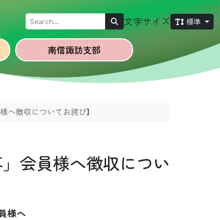
Search
文字サイズ
標準
南信諏訪
支部
員様へ徴収についてお詫び】
落」会員様へ徴収につい
員様へ