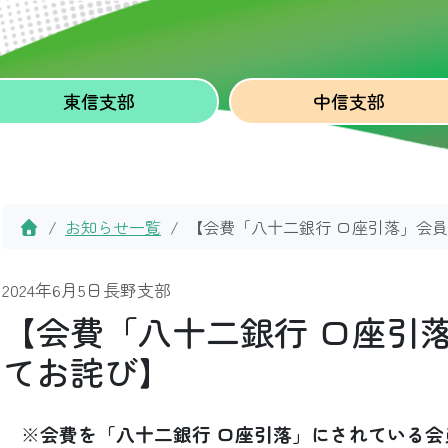
東信
支部
中信
支部
Home
お知らせ一覧
【会費「八十二銀行 口座引落」会
2024年6月5日
長野支部
【会費「八十二銀行 口座引
てお詫び】
※
会費を「八十二銀行 口座引落」にされている会