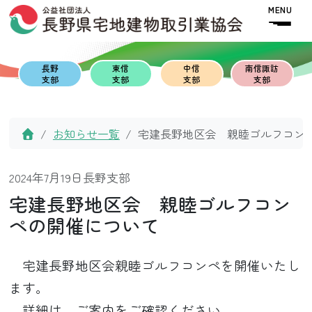
Skip to content
Skip to footer
MENU
長野
東信
中信
南信諏訪
支部
支部
支部
支部
Home
お知らせ一覧
宅建長野地区会 親睦ゴルフコン
2024年7月19日
長野支部
宅建長野地区会 親睦ゴルフコン
ペの開催について
宅建長野地区会親睦ゴルフコンペを開催いたし
ます。
詳細は、ご案内をご確認ください。