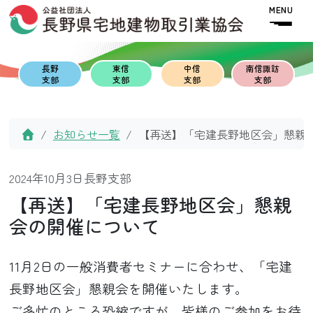
Skip to content
Skip to footer
MENU
長野
東信
中信
南信諏訪
支部
支部
支部
支部
Home
お知らせ一覧
【再送】「宅建長野地区会」懇親
2024年10月3日
長野支部
【再送】「宅建長野地区会」懇親
会の開催について
11月2日の一般消費者セミナーに合わせ、「宅建
長野地区会」懇親会を開催いたします。
ご多忙のところ恐縮ですが、皆様のご参加をお待