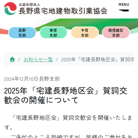
Skip to content
Skip to footer
MENU
長野
東信
中信
南信諏訪
支部
支部
支部
支部
Home
お知らせ一覧
2025年「宅建長野地区会」賀詞
2024年12月10日
長野支部
2025年「宅建長野地区会」賀詞交
歓会の開催について
「宅建長野地区会」賀詞交歓会を開催いたしま
す。
ご多忙のところ恐縮ですが、皆様のご参加をお