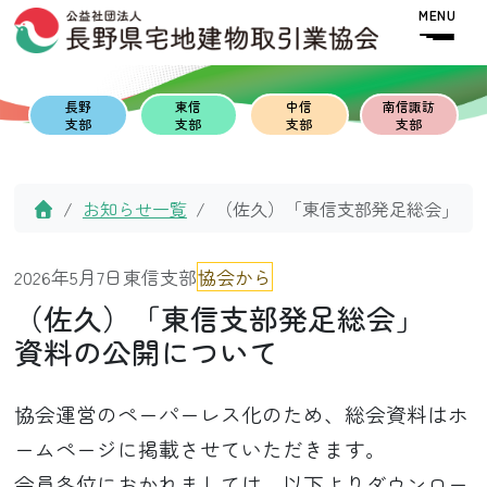
Skip to content
Skip to footer
MENU
長野
東信
中信
南信諏訪
支部
支部
支部
支部
Home
お知らせ一覧
（佐久）「東信支部発足総会」 
2026年5月7日
東信支部
協会から
（佐久）「東信支部発足総会」
資料の公開について
協会運営のペーパーレス化のため、総会資料はホ
ームページに掲載させていただきます。
会員各位におかれましては、以下よりダウンロー