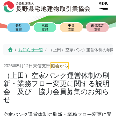
Skip to content
Skip to footer
MENU
長野
東信
中信
南信諏訪
支部
支部
支部
支部
Home
お知らせ一覧
（上田）空家バンク運営体制の刷新
2026年5月12日
東信支部
協会から
（上田）空家バンク運営体制の刷
新・業務フロー変更に関する説明
会 及び 協力会員募集のお知ら
せ
空家バンク運営体制の刷新・業務フロー変更に関